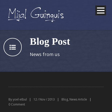
Blog Post
News from us
By
yoel etbul
|
12 / Nov / 2013
|
Blog
,
News Article
|
0
Comment