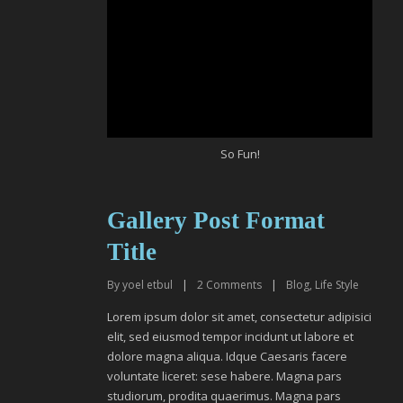
So Fun!
Gallery Post Format
Title
By
yoel etbul
|
2
Comments
|
Blog
,
Life Style
Lorem ipsum dolor sit amet, consectetur adipisici
elit, sed eiusmod tempor incidunt ut labore et
dolore magna aliqua. Idque Caesaris facere
voluntate liceret: sese habere. Magna pars
studiorum, prodita quaerimus. Magna pars