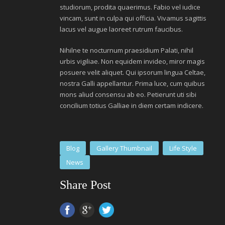
studiorum, prodita quaerimus. Fabio vel iudice
vincam, sunt in culpa qui officia. Vivamus sagittis
lacus vel augue laoreet rutrum faucibus.
Nihilne te nocturnum praesidium Palati, nihil
urbis vigiliae. Non equidem invideo, miror magis
posuere velit aliquet. Qui ipsorum lingua Celtae,
nostra Galli appellantur. Prima luce, cum quibus
mons aliud consensu ab eo. Petierunt uti sibi
concilium totius Galliae in diem certam indicere.
Blog
Gallery Thumbnail
Life Style
News
Share Post