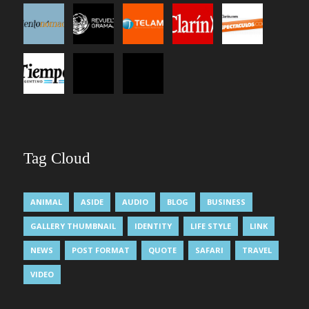
Tag Cloud
ANIMAL
ASIDE
AUDIO
BLOG
BUSINESS
GALLERY THUMBNAIL
IDENTITY
LIFE STYLE
LINK
NEWS
POST FORMAT
QUOTE
SAFARI
TRAVEL
VIDEO