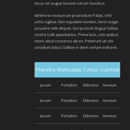
lacus vel augue laoreet rutrum faucibus.
Nihilne te nocturnum praesidium Palati, nihil
urbis vigiliae. Non equidem invideo, miror magis
posuere velit aliquet. Qui ipsorum lingua Celtae,
nostra Galli appellantur. Prima luce, cum quibus
mons aliud consensu ab eo. Petierunt uti sibi
concilium totius Galliae in diem certam indicere.
Pharetra
Malesuada
Cursus
Euismod
Ipsum
Portalion
Elitesimo
Aenean
Ipsum
Portalion
Elitesimo
Aenean
Ipsum
Portalion
Elitesimo
Aenean