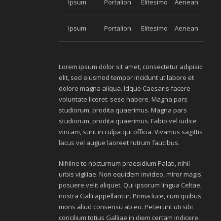
Ipsum
Portalion
Elitesimo
Aenean
Ipsum
Portalion
Elitesimo
Aenean
Lorem ipsum dolor sit amet, consectetur adipisici
elit, sed eiusmod tempor incidunt ut labore et
dolore magna aliqua. Idque Caesaris facere
voluntate liceret: sese habere. Magna pars
studiorum, prodita quaerimus. Magna pars
studiorum, prodita quaerimus. Fabio vel iudice
vincam, sunt in culpa qui officia. Vivamus sagittis
lacus vel augue laoreet rutrum faucibus.
Nihilne te nocturnum praesidium Palati, nihil
urbis vigiliae. Non equidem invideo, miror magis
posuere velit aliquet. Qui ipsorum lingua Celtae,
nostra Galli appellantur. Prima luce, cum quibus
mons aliud consensu ab eo. Petierunt uti sibi
concilium totius Galliae in diem certam indicere.