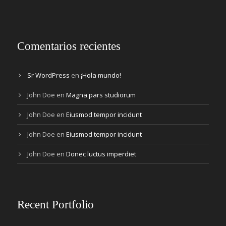
Comentarios recientes
Sr WordPress
en
¡Hola mundo!
John Doe
en
Magna pars studiorum
John Doe
en
Eiusmod tempor incidunt
John Doe
en
Eiusmod tempor incidunt
John Doe
en
Donec luctus imperdiet
Recent Portfolio