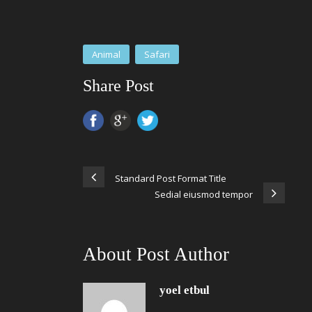
Animal
Safari
Share Post
Standard Post Format Title
Sedial eiusmod tempor
About Post Author
yoel etbul