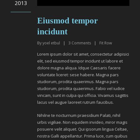
2013
Eiusmod tempor
incidunt
By
yoel etbul
|
3
Comments
|
Fit Row
Lorem ipsum dolor sit amet, consectetur adipisici
elit, sed eiusmod tempor incidunt ut labore et
dolore magna aliqua. Idque Caesaris facere
voluntate liceret: sese habere. Magna pars
studiorum, prodita quaerimus. Magna pars
studiorum, prodita quaerimus. Fabio vel iudice
vincam, sunt in culpa qui officia. Vivamus sagittis
lacus vel augue laoreet rutrum faucibus.
Nihilne te nocturnum praesidium Palati, nihil
urbis vigiliae. Non equidem invideo, miror magis
posuere velit aliquet. Qui ipsorum lingua Celtae,
nostra Galli appellantur. Prima luce, cum quibus