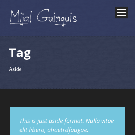
Tag
Aside
This is just aside format. Nulla vitae
elit libero, ahaetrdfaugue.