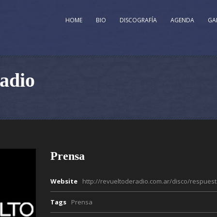
HOME
BIO
DISCOGRAFÍA
AGENDA
GA
adio
Prensa
Website
http://revueltoderadio.com.ar/disco/respues
Tags
Prensa